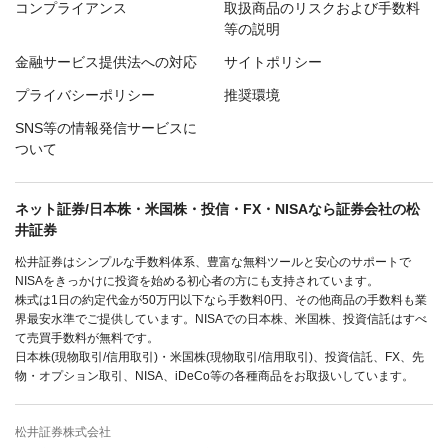
コンプライアンス
取扱商品のリスクおよび手数料
等の説明
金融サービス提供法への対応
サイトポリシー
プライバシーポリシー
推奨環境
SNS等の情報発信サービスに
ついて
ネット証券/日本株・米国株・投信・FX・NISAなら証券会社の松
井証券
松井証券はシンプルな手数料体系、豊富な無料ツールと安心のサポートで
NISAをきっかけに投資を始める初心者の方にも支持されています。
株式は1日の約定代金が50万円以下なら手数料0円、その他商品の手数料も業
界最安水準でご提供しています。NISAでの日本株、米国株、投資信託はすべ
て売買手数料が無料です。
日本株(現物取引/信用取引)・米国株(現物取引/信用取引)、投資信託、FX、先
物・オプション取引、NISA、iDeCo等の各種商品をお取扱いしています。
松井証券株式会社