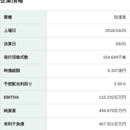
企業情報
業種
陸運業
上場日
2016/10/25
決算日
03/31
発行済株式数
154,649千株
時価総額
5,337億円
予想配当利回り
3.50％
EBITDA
115,232百万円
純資産
494,870百万円
有利子負債
467,921百万円