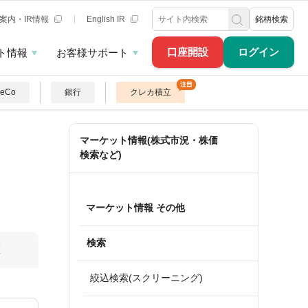
案内・IR情報
English IR
銘柄検索
口座開設
ログイン
ト情報
お客様サポート
DeCo
銀行
クレカ積立
マーケット情報(株式市況・株価
検索など)
マーケット情報 その他
検索
算
絞込検索(スクリーニング)