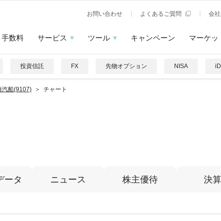
お問い合わせ
よくあるご質問
会社
手数料
サービス
ツール
キャンペーン
マーケッ
投資信託
FX
先物オプション
NISA
i
汽船(9107)
チャート
データ
ニュース
株主優待
決