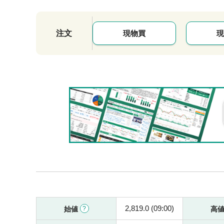
注文
現物買
現
2,819.0 (09:00)
始値
高