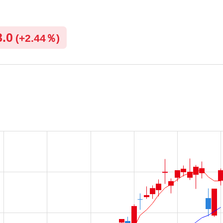
8.0
(
+
2.44％)