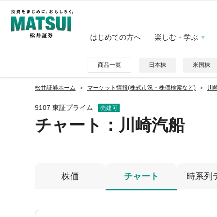
はじめての方へ
楽しむ・学ぶ
商品一覧
日本株
米国株
松井証券ホーム
マーケット情報(株式市況・株価検索など)
川崎
9107 東証プライム
売建可
チャート：
川崎汽船
株価
チャート
時系列