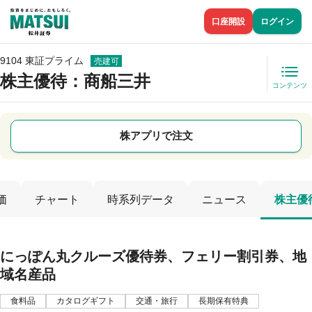
口座開設
ログイン
9104 東証プライム
売建可
株主優待
：商船三井
コンテンツ
株アプリで注文
価
チャート
時系列データ
ニュース
株主優
にっぽん丸クルーズ優待券、フェリー割引券、地
域名産品
食料品
カタログギフト
交通・旅行
長期保有特典