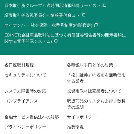
日本取引所グループ＜適時開示情報閲覧サービス＞
証券取引等監視委員会＜情報受付窓口＞
マイナンバー 社会保障・税番号制度(内閣官房)
EDINET(金融商品取引法に基づく有価証券報告書等の開示書類に
関する電子開示システム)
各口座取引規程
各種犯罪手口とその対策
セキュリティについて
「松井証券」の名前を無断使用
する業者
システム障害時の対応
投資用教材販売業者について
コンプライアンス
取扱商品のリスクおよび手数料
等の説明
金融サービス提供法への対応
サイトポリシー
プライバシーポリシー
推奨環境