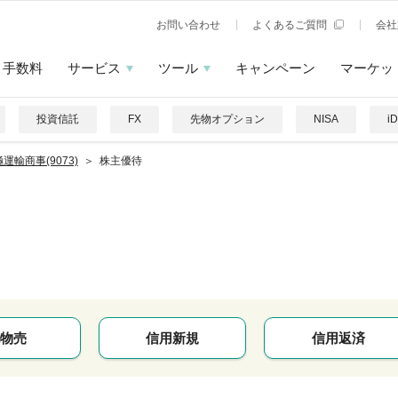
お問い合わせ
よくあるご質問
会社
手数料
サービス
ツール
キャンペーン
マーケッ
投資信託
FX
先物オプション
NISA
i
運輸商事(9073)
株主優待
物売
信用新規
信用返済