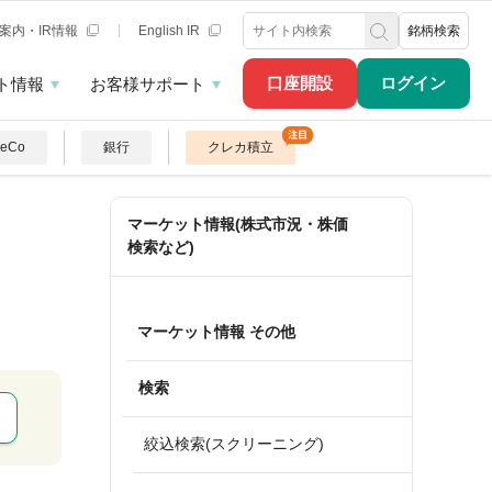
案内・IR情報
English IR
銘柄検索
口座開設
ログイン
ト情報
お客様サポート
DeCo
銀行
クレカ積立
マーケット情報(株式市況・株価
検索など)
マーケット情報 その他
検索
絞込検索(スクリーニング)