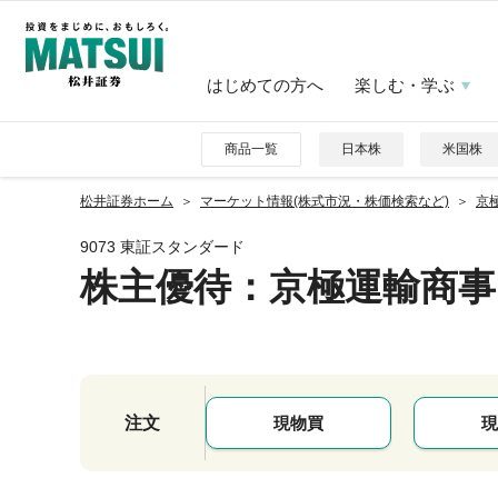
はじめての方へ
楽しむ・学ぶ
商品一覧
日本株
米国株
松井証券ホーム
マーケット情報(株式市況・株価検索など)
京極
9073 東証スタンダード
株主優待
：京極運輸商事
注文
現物買
現