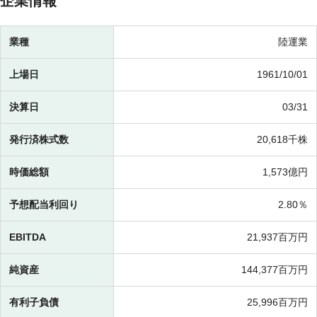
企業情報
業種
陸運業
上場日
1961/10/01
決算日
03/31
発行済株式数
20,618千株
時価総額
1,573億円
予想配当利回り
2.80％
EBITDA
21,937百万円
純資産
144,377百万円
有利子負債
25,996百万円