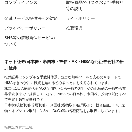
コンプライアンス
取扱商品のリスクおよび手数料
等の説明
金融サービス提供法への対応
サイトポリシー
プライバシーポリシー
推奨環境
SNS等の情報発信サービスに
ついて
ネット証券/日本株・米国株・投信・FX・NISAなら証券会社の松
井証券
松井証券はシンプルな手数料体系、豊富な無料ツールと安心のサポートで
NISAをきっかけに投資を始める初心者の方にも支持されています。
株式は1日の約定代金が50万円以下なら手数料0円、その他商品の手数料も業
界最安水準でご提供しています。NISAでの日本株、米国株、投資信託はすべ
て売買手数料が無料です。
日本株(現物取引/信用取引)・米国株(現物取引/信用取引)、投資信託、FX、先
物・オプション取引、NISA、iDeCo等の各種商品をお取扱いしています。
松井証券株式会社