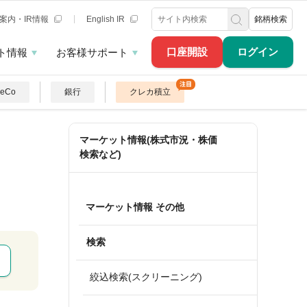
案内・IR情報
English IR
銘柄検索
口座開設
ログイン
ト情報
お客様サポート
DeCo
銀行
クレカ積立
マーケット情報(株式市況・株価
検索など)
マーケット情報 その他
検索
絞込検索(スクリーニング)