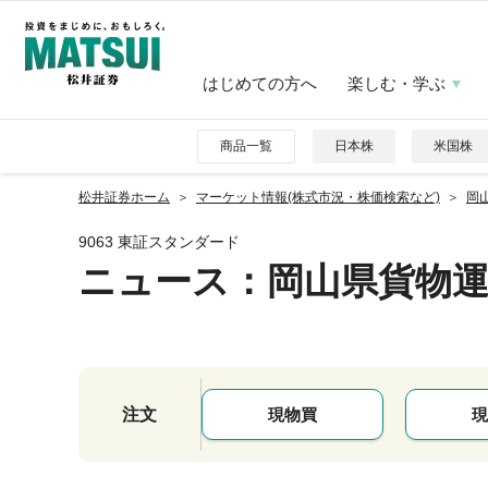
はじめての方へ
楽しむ・学ぶ
商品一覧
日本株
米国株
松井証券ホーム
マーケット情報(株式市況・株価検索など)
岡山
9063 東証スタンダード
ニュース
：岡山県貨物
注文
現物買
現