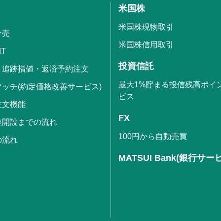
米国株
米国株現物取引
分売
米国株信用取引
IT
投資信託
・追跡指値・返済予約注文
最大1%貯まる投信残高ポイ
ッチ(約定価格改善サービス)
ビス
注文機能
FX
座開設までの流れ
100円から自動売買
の流れ
MATSUI Bank(銀行サー