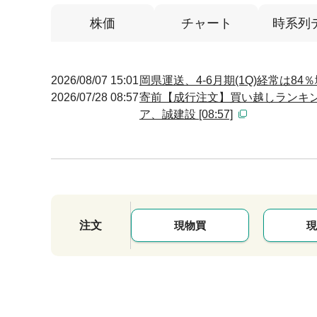
株価
チャート
時系列
2026/08/07 15:01
岡県運送、4-6月期(1Q)経常は84
2026/07/28 08:57
寄前【成行注文】買い越しランキン
ア、誠建設 [08:57]
注文
現物買
現