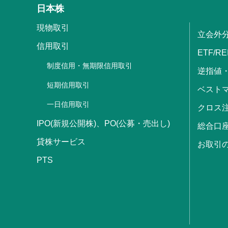
日本株
現物取引
立会外
信用取引
ETF/RE
制度信用・無期限信用取引
逆指値
短期信用取引
ベストマ
一日信用取引
クロス
IPO(新規公開株)、PO(公募・売出し)
総合口
貸株サービス
お取引
PTS