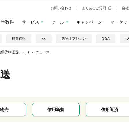
お問い合わせ
よくあるご質問
会社
手数料
サービス
ツール
キャンペーン
マーケッ
投資信託
FX
先物オプション
NISA
i
県貨物運送(9063)
ニュース
運送
物売
信用新規
信用返済