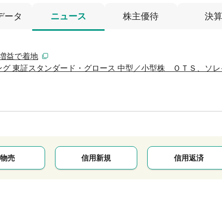
データ
ニュース
株主優待
決
％増益で着地
グ 東証スタンダード・グロース 中型／小型株 ＯＴＳ、ソレ
物売
信用新規
信用返済