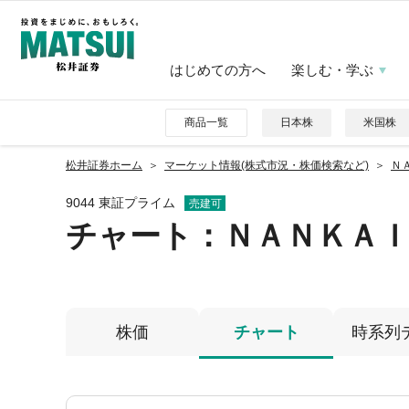
はじめての方へ
楽しむ・学ぶ
商品一覧
日本株
米国株
松井証券ホーム
マーケット情報(株式市況・株価検索など)
ＮＡ
9044 東証プライム
売建可
チャート：
ＮＡＮＫＡ
株価
チャート
時系列