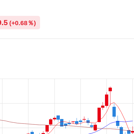
9.5
(
+
0.68％)