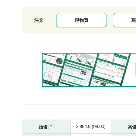
注文
現物買
現
2,864.5 (09:00)
始値
高