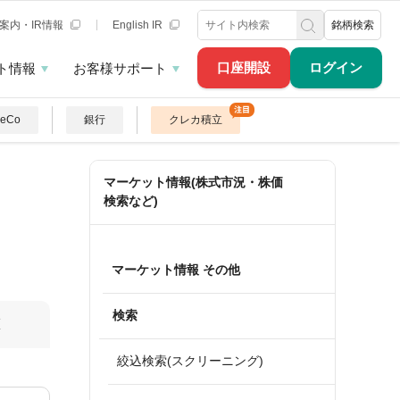
案内・IR情報
English IR
銘柄検索
口座開設
ログイン
ト情報
お客様サポート
DeCo
銀行
クレカ積立
マーケット情報(株式市況・株価
検索など)
マーケット情報 その他
検索
算
絞込検索(スクリーニング)