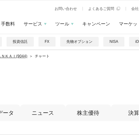
お問い合わせ
よくあるご質問
会社
手数料
サービス
ツール
キャンペーン
マーケッ
投資信託
FX
先物オプション
NISA
i
ＮＫＡＩ(9044)
チャート
Ｉ
データ
ニュース
株主優待
決