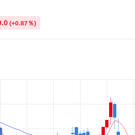
0.0
(
+
0.87％)