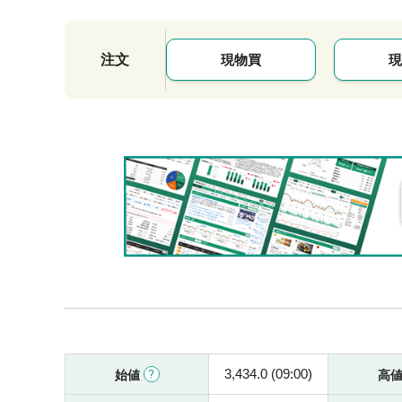
注文
現物買
現
3,434.0 (09:00)
始値
高