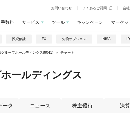
お問い合わせ
よくあるご質問
会社
手数料
サービス
ツール
キャンペーン
マーケッ
投資信託
FX
先物オプション
NISA
i
鉄グループホールディングス(9041)
チャート
プホールディングス
データ
ニュース
株主優待
決