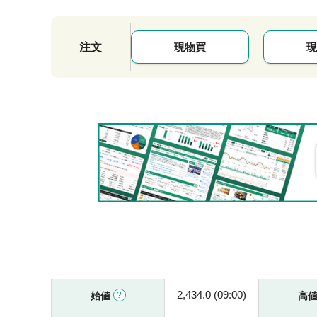
注文
現物買
現
2,434.0 (09:00)
始値
高