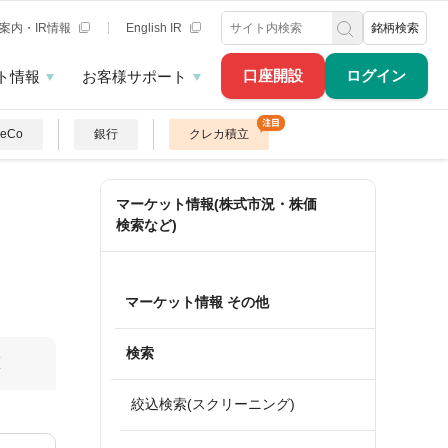
案内・IR情報
English IR
銘柄検索
口座開設
ログイン
ト情報
お客様サポート
DeCo
銀行
クレカ積立
マーケット情報(株式市況・株価
検索など)
マーケット情報 その他
検索
算
絞込検索(スクリーニング)