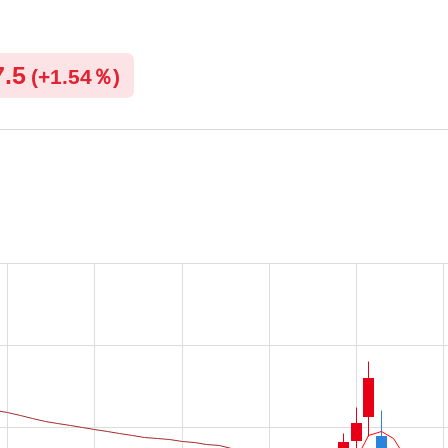
7.5
(
+
1.54％)