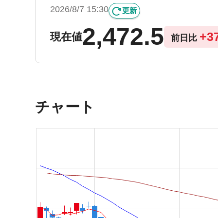
2026/8/7 15:30
更新
2,472.5
+
3
現在値
前日比
チャート