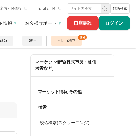
案内・IR情報
English IR
銘柄検索
口座開設
ログイン
ト情報
お客様サポート
DeCo
銀行
クレカ積立
マーケット情報(株式市況・株価
検索など)
マーケット情報 その他
検索
算
絞込検索(スクリーニング)