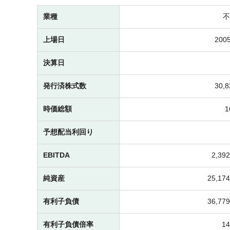
業種
不
上場日
2005
決算日
発行済株式数
30,
時価総額
予想配当利回り
EBITDA
2,3
純資産
25,1
有利子負債
36,7
有利子負債倍率
1