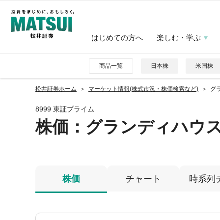
はじめての方へ
楽しむ・学ぶ
商品一覧
日本株
米国株
松井証券ホーム
マーケット情報(株式市況・株価検索など)
グラ
8999 東証プライム
株価
：グランディハウ
株価
チャート
時系列