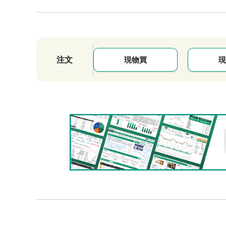
注文
現物買
現