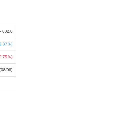
 ~
632.0
2.37％)
0.75％)
(08/06)