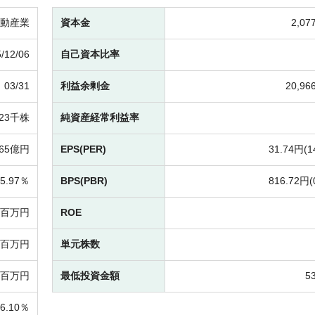
動産業
資本金
2,0
/12/06
自己資本比率
03/31
利益余剰金
20,9
823千株
純資産経常利益率
165億円
EPS(PER)
31.74円(
1
5.97％
BPS(PBR)
816.72円(
92百万円
ROE
74百万円
単元株数
79百万円
最低投資金額
5
46.10％