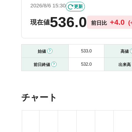
2026/8/6 15:30
更新
536.0
+
4.0
現在値
(
前日比
533.0
始値
高値
532.0
前日終値
出来高
チャート