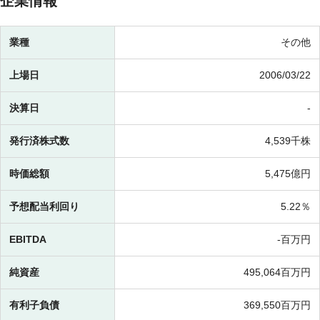
企業情報
業種
その他
上場日
2006/03/22
決算日
-
発行済株式数
4,539千株
時価総額
5,475億円
予想配当利回り
5.22％
EBITDA
-百万円
純資産
495,064百万円
有利子負債
369,550百万円