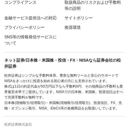
コンプライアンス
取扱商品のリスクおよび手数料
等の説明
金融サービス提供法への対応
サイトポリシー
プライバシーポリシー
推奨環境
SNS等の情報発信サービスに
ついて
ネット証券/日本株・米国株・投信・FX・NISAなら証券会社の松
井証券
松井証券はシンプルな手数料体系、豊富な無料ツールと安心のサポートで
NISAをきっかけに投資を始める初心者の方にも支持されています。
株式は1日の約定代金が50万円以下なら手数料0円、その他商品の手数料も業
界最安水準でご提供しています。NISAでの日本株、米国株、投資信託はすべ
て売買手数料が無料です。
日本株(現物取引/信用取引)・米国株(現物取引/信用取引)、投資信託、FX、先
物・オプション取引、NISA、iDeCo等の各種商品をお取扱いしています。
松井証券株式会社