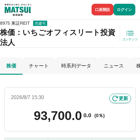
口座開設
ログイン
8975 東証REIT
売建可
株価
：いちごオフィスリート投資
コンテンツ
法人
株価
チャート
時系列データ
ニュース
2026/8/7 15:30
更新
93,700.0
0.0
(
0％)