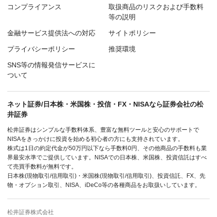
コンプライアンス
取扱商品のリスクおよび手数料
等の説明
金融サービス提供法への対応
サイトポリシー
プライバシーポリシー
推奨環境
SNS等の情報発信サービスに
ついて
ネット証券/日本株・米国株・投信・FX・NISAなら証券会社の松
井証券
松井証券はシンプルな手数料体系、豊富な無料ツールと安心のサポートで
NISAをきっかけに投資を始める初心者の方にも支持されています。
株式は1日の約定代金が50万円以下なら手数料0円、その他商品の手数料も業
界最安水準でご提供しています。NISAでの日本株、米国株、投資信託はすべ
て売買手数料が無料です。
日本株(現物取引/信用取引)・米国株(現物取引/信用取引)、投資信託、FX、先
物・オプション取引、NISA、iDeCo等の各種商品をお取扱いしています。
松井証券株式会社