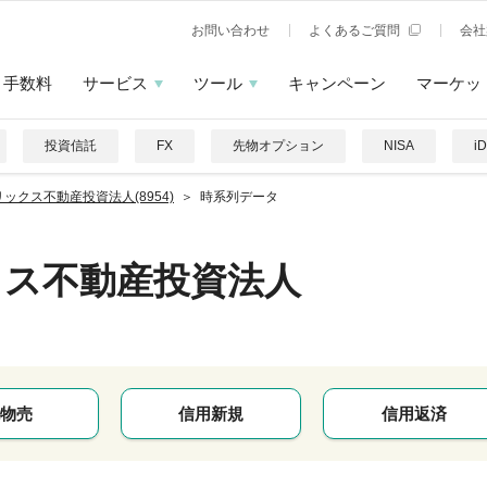
お問い合わせ
よくあるご質問
会社
手数料
サービス
ツール
キャンペーン
マーケッ
投資信託
FX
先物オプション
NISA
i
ックス不動産投資法人(8954)
時系列データ
クス不動産投資法人
物売
信用新規
信用返済