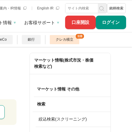
案内・IR情報
English IR
銘柄検索
口座開設
ログイン
ト情報
お客様サポート
DeCo
銀行
クレカ積立
マーケット情報(株式市況・株価
検索など)
マーケット情報 その他
検索
絞込検索(スクリーニング)