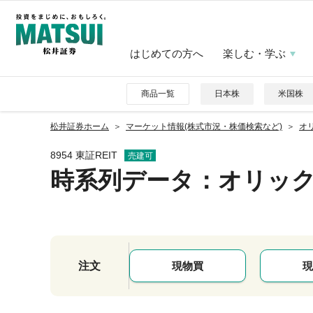
はじめての方へ
楽しむ・学ぶ
商品一覧
日本株
米国株
松井証券ホーム
マーケット情報(株式市況・株価検索など)
オリ
8954 東証REIT
売建可
時系列データ
：オリッ
注文
現物買
現