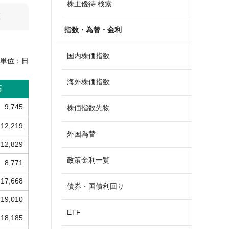
株主優待 検索
算
指数・為替・金利
国内株価指数
単位：
日
海外株価指数
高
9,745
株価指数先物
12,219
外国為替
12,829
政策金利一覧
8,771
17,668
債券・国債利回り
19,010
ETF
18,185