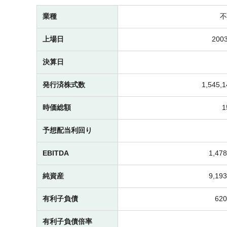
業種
不
上場日
2003
決算日
発行済株式数
1,545
時価総額
予想配当利回り
EBITDA
1,4
純資産
9,1
有利子負債
62
有利子負債倍率