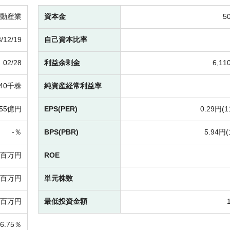
動産業
資本金
5
/12/19
自己資本比率
02/28
利益余剰金
6,1
,140千株
純資産経常利益率
155億円
EPS(PER)
0.29円(
1
-％
BPS(PBR)
5.94円(
78百万円
ROE
93百万円
単元株数
0百万円
最低投資金額
6.75％