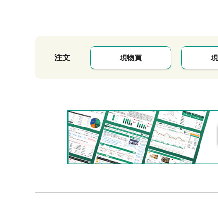
注文
現物買
現