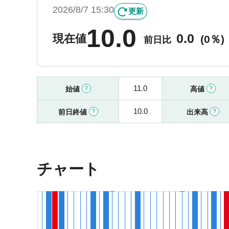
2026/8/7 15:30
更新
10.0
0.0
現在値
(
0％)
前日比
11.0
始値
高値
10.0
前日終値
出来高
チャート