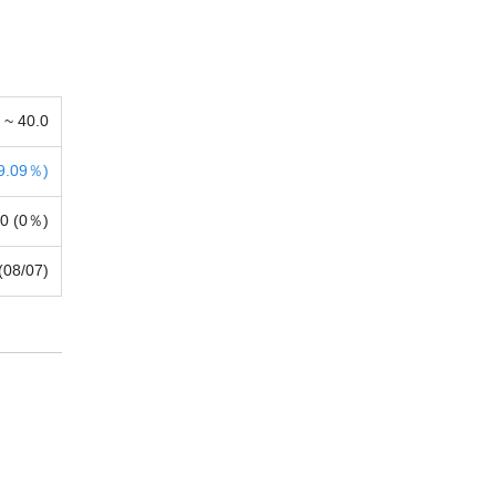
0 ~
40.0
9.09％)
0 (
0％)
(08/07)