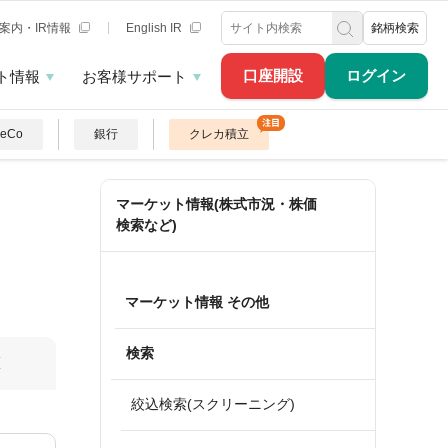
案内・IR情報
English IR
銘柄検索
口座開設
ログイン
ト情報
お客様サポート
DeCo
銀行
クレカ積立
マーケット情報(株式市況・株価
検索など)
マーケット情報 その他
検索
算
絞込検索(スクリーニング)