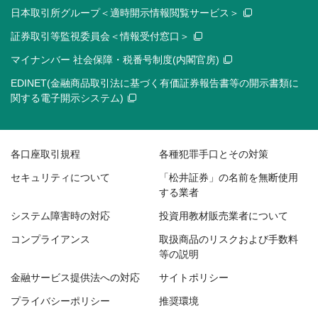
日本取引所グループ＜適時開示情報閲覧サービス＞
証券取引等監視委員会＜情報受付窓口＞
マイナンバー 社会保障・税番号制度(内閣官房)
EDINET(金融商品取引法に基づく有価証券報告書等の開示書類に
関する電子開示システム)
各口座取引規程
各種犯罪手口とその対策
セキュリティについて
「松井証券」の名前を無断使用
する業者
システム障害時の対応
投資用教材販売業者について
コンプライアンス
取扱商品のリスクおよび手数料
等の説明
金融サービス提供法への対応
サイトポリシー
プライバシーポリシー
推奨環境