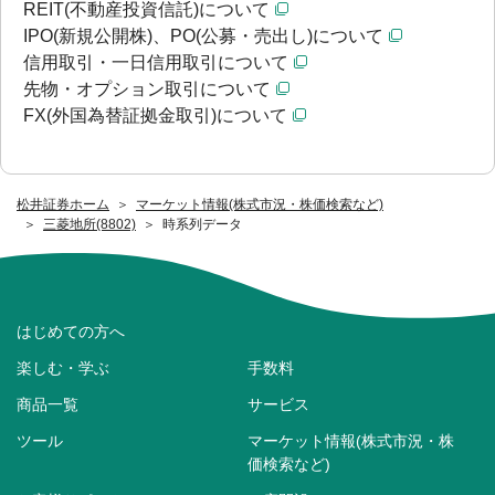
REIT(不動産投資信託)について
IPO(新規公開株)、PO(公募・売出し)について
信用取引・一日信用取引について
先物・オプション取引について
FX(外国為替証拠金取引)について
松井証券ホーム
マーケット情報(株式市況・株価検索など)
三菱地所(8802)
時系列データ
はじめての方へ
楽しむ・学ぶ
手数料
商品一覧
サービス
ツール
マーケット情報(株式市況・株
価検索など)