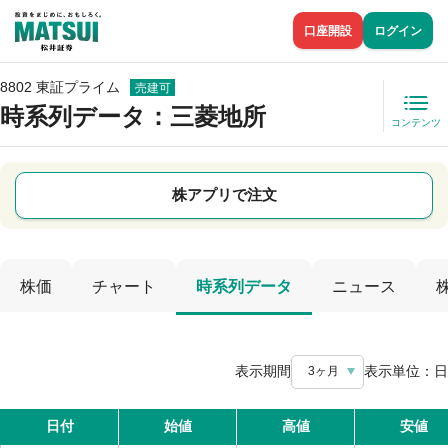
口座開設
ログイン
8802 東証プライム
売建可
時系列データ
：三菱地所
コンテンツ
株アプリで注文
株価
チャート
時系列データ
ニュース
表示期間
表示単位：
日
3ヶ月
日付
始値
高値
安値