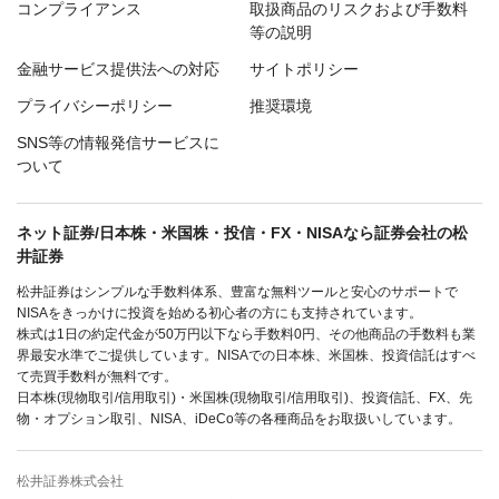
コンプライアンス
取扱商品のリスクおよび手数料
等の説明
金融サービス提供法への対応
サイトポリシー
プライバシーポリシー
推奨環境
SNS等の情報発信サービスに
ついて
ネット証券/日本株・米国株・投信・FX・NISAなら証券会社の松
井証券
松井証券はシンプルな手数料体系、豊富な無料ツールと安心のサポートで
NISAをきっかけに投資を始める初心者の方にも支持されています。
株式は1日の約定代金が50万円以下なら手数料0円、その他商品の手数料も業
界最安水準でご提供しています。NISAでの日本株、米国株、投資信託はすべ
て売買手数料が無料です。
日本株(現物取引/信用取引)・米国株(現物取引/信用取引)、投資信託、FX、先
物・オプション取引、NISA、iDeCo等の各種商品をお取扱いしています。
松井証券株式会社