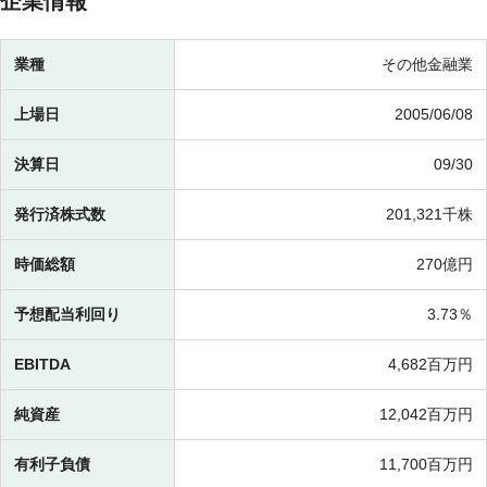
企業情報
業種
その他金融業
上場日
2005/06/08
決算日
09/30
発行済株式数
201,321千株
時価総額
270億円
予想配当利回り
3.73％
EBITDA
4,682百万円
純資産
12,042百万円
有利子負債
11,700百万円