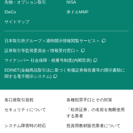
先物・オプション取引
NISA
iDeCo
米ドルMMF
サイトマップ
日本取引所グループ＜適時開示情報閲覧サービス＞
証券取引等監視委員会＜情報受付窓口＞
マイナンバー 社会保障・税番号制度(内閣官房)
EDINET(金融商品取引法に基づく有価証券報告書等の開示書類に
関する電子開示システム)
各口座取引規程
各種犯罪手口とその対策
セキュリティについて
「松井証券」の名前を無断使用
する業者
システム障害時の対応
投資用教材販売業者について