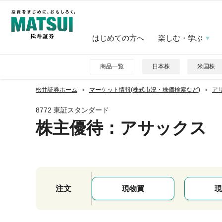
はじめての方へ
楽しむ・学ぶ
商品一覧
日本株
米国株
松井証券ホーム
マーケット情報(株式市況・株価検索など)
アサ
8772 東証スタンダード
株主優待
：アサックス
注文
現物買
現