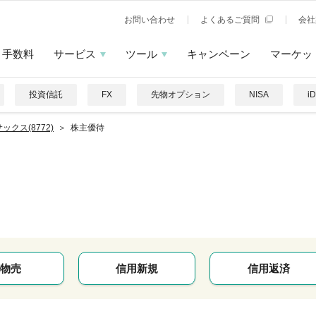
お問い合わせ
よくあるご質問
会社
手数料
サービス
ツール
キャンペーン
マーケッ
投資信託
FX
先物オプション
NISA
i
ックス(8772)
株主優待
物売
信用新規
信用返済