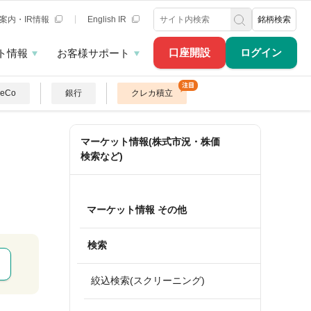
案内・IR情報
English IR
銘柄検索
口座開設
ログイン
ト情報
お客様サポート
DeCo
銀行
クレカ積立
マーケット情報(株式市況・株価
検索など)
マーケット情報 その他
検索
絞込検索(スクリーニング)