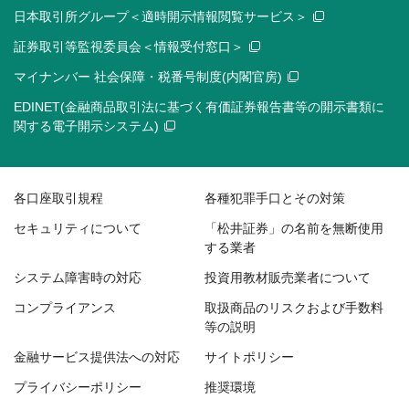
日本取引所グループ＜適時開示情報閲覧サービス＞
証券取引等監視委員会＜情報受付窓口＞
マイナンバー 社会保障・税番号制度(内閣官房)
EDINET(金融商品取引法に基づく有価証券報告書等の開示書類に
関する電子開示システム)
各口座取引規程
各種犯罪手口とその対策
セキュリティについて
「松井証券」の名前を無断使用
する業者
システム障害時の対応
投資用教材販売業者について
コンプライアンス
取扱商品のリスクおよび手数料
等の説明
金融サービス提供法への対応
サイトポリシー
プライバシーポリシー
推奨環境