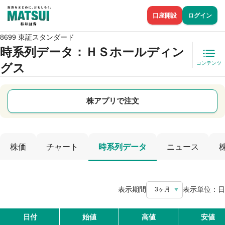
口座開設
ログイン
8699 東証スタンダード
時系列データ
：ＨＳホールディン
コンテンツ
グス
株アプリで注文
株価
チャート
時系列データ
ニュース
表示期間
表示単位：
日
3ヶ月
日付
始値
高値
安値