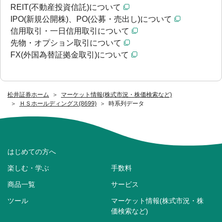
REIT(不動産投資信託)について
IPO(新規公開株)、PO(公募・売出し)について
信用取引・一日信用取引について
先物・オプション取引について
FX(外国為替証拠金取引)について
松井証券ホーム
マーケット情報(株式市況・株価検索など)
ＨＳホールディングス(8699)
時系列データ
はじめての方へ
楽しむ・学ぶ
手数料
商品一覧
サービス
ツール
マーケット情報(株式市況・株
価検索など)