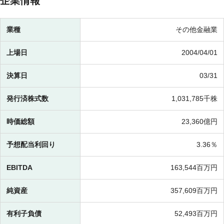
企業情報
業種
その他金融業
上場日
2004/04/01
決算日
03/31
発行済株式数
1,031,785千株
時価総額
23,360億円
予想配当利回り
3.36％
EBITDA
163,544百万円
純資産
357,609百万円
有利子負債
52,493百万円