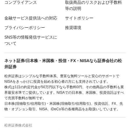
コンプライアンス
取扱商品のリスクおよび手数料
等の説明
金融サービス提供法への対応
サイトポリシー
プライバシーポリシー
推奨環境
SNS等の情報発信サービスに
ついて
ネット証券/日本株・米国株・投信・FX・NISAなら証券会社の松
井証券
松井証券はシンプルな手数料体系、豊富な無料ツールと安心のサポートで
NISAをきっかけに投資を始める初心者の方にも支持されています。
株式は1日の約定代金が50万円以下なら手数料0円、その他商品の手数料も業
界最安水準でご提供しています。NISAでの日本株、米国株、投資信託はすべ
て売買手数料が無料です。
日本株(現物取引/信用取引)・米国株(現物取引/信用取引)、投資信託、FX、先
物・オプション取引、NISA、iDeCo等の各種商品をお取扱いしています。
松井証券株式会社