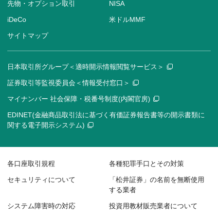
先物・オプション取引
NISA
iDeCo
米ドルMMF
サイトマップ
日本取引所グループ＜適時開示情報閲覧サービス＞
証券取引等監視委員会＜情報受付窓口＞
マイナンバー 社会保障・税番号制度(内閣官房)
EDINET(金融商品取引法に基づく有価証券報告書等の開示書類に
関する電子開示システム)
各口座取引規程
各種犯罪手口とその対策
セキュリティについて
「松井証券」の名前を無断使用
する業者
システム障害時の対応
投資用教材販売業者について