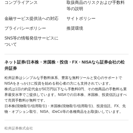
コンプライアンス
取扱商品のリスクおよび手数料
等の説明
金融サービス提供法への対応
サイトポリシー
プライバシーポリシー
推奨環境
SNS等の情報発信サービスに
ついて
ネット証券/日本株・米国株・投信・FX・NISAなら証券会社の松
井証券
松井証券はシンプルな手数料体系、豊富な無料ツールと安心のサポートで
NISAをきっかけに投資を始める初心者の方にも支持されています。
株式は1日の約定代金が50万円以下なら手数料0円、その他商品の手数料も業
界最安水準でご提供しています。NISAでの日本株、米国株、投資信託はすべ
て売買手数料が無料です。
日本株(現物取引/信用取引)・米国株(現物取引/信用取引)、投資信託、FX、先
物・オプション取引、NISA、iDeCo等の各種商品をお取扱いしています。
松井証券株式会社