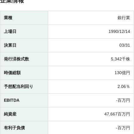
企業情報
業種
銀行業
上場日
1990/12/14
決算日
03/31
発行済株式数
5,342千株
時価総額
130億円
予想配当利回り
2.06％
EBITDA
-百万円
純資産
47,667百万円
有利子負債
-百万円