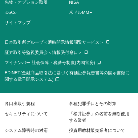
先物・オプション取引
NISA
iDeCo
米ドルMMF
サイトマップ
日本取引所グループ＜適時開示情報閲覧サービス＞
証券取引等監視委員会＜情報受付窓口＞
マイナンバー 社会保障・税番号制度(内閣官房)
EDINET(金融商品取引法に基づく有価証券報告書等の開示書類に
関する電子開示システム)
各口座取引規程
各種犯罪手口とその対策
セキュリティについて
「松井証券」の名前を無断使用
する業者
システム障害時の対応
投資用教材販売業者について