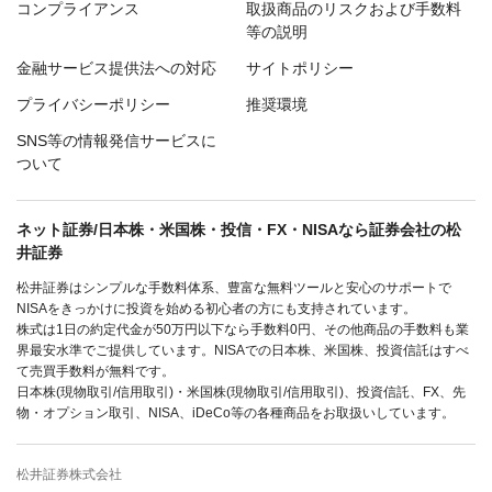
コンプライアンス
取扱商品のリスクおよび手数料
等の説明
金融サービス提供法への対応
サイトポリシー
プライバシーポリシー
推奨環境
SNS等の情報発信サービスに
ついて
ネット証券/日本株・米国株・投信・FX・NISAなら証券会社の松
井証券
松井証券はシンプルな手数料体系、豊富な無料ツールと安心のサポートで
NISAをきっかけに投資を始める初心者の方にも支持されています。
株式は1日の約定代金が50万円以下なら手数料0円、その他商品の手数料も業
界最安水準でご提供しています。NISAでの日本株、米国株、投資信託はすべ
て売買手数料が無料です。
日本株(現物取引/信用取引)・米国株(現物取引/信用取引)、投資信託、FX、先
物・オプション取引、NISA、iDeCo等の各種商品をお取扱いしています。
松井証券株式会社