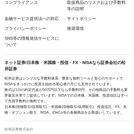
コンプライアンス
取扱商品のリスクおよび手数料
等の説明
金融サービス提供法への対応
サイトポリシー
プライバシーポリシー
推奨環境
SNS等の情報発信サービスに
ついて
ネット証券/日本株・米国株・投信・FX・NISAなら証券会社の松
井証券
松井証券はシンプルな手数料体系、豊富な無料ツールと安心のサポートで
NISAをきっかけに投資を始める初心者の方にも支持されています。
株式は1日の約定代金が50万円以下なら手数料0円、その他商品の手数料も業
界最安水準でご提供しています。NISAでの日本株、米国株、投資信託はすべ
て売買手数料が無料です。
日本株(現物取引/信用取引)・米国株(現物取引/信用取引)、投資信託、FX、先
物・オプション取引、NISA、iDeCo等の各種商品をお取扱いしています。
松井証券株式会社