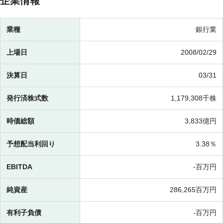
企業情報
業種
銀行業
上場日
2008/02/29
決算日
03/31
発行済株式数
1,179,308千株
時価総額
3,833億円
予想配当利回り
3.38％
EBITDA
-百万円
純資産
286,265百万円
有利子負債
-百万円