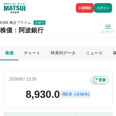
口座開設
ログイン
8388 東証プライム
売建可
株価
：阿波銀行
コンテンツ
株価
チャート
時系列データ
ニュース
2026/8/7 15:30
更新
8,930.0
-
50.0
(
-
0.56％)