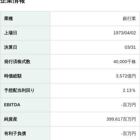
企業情報
業種
銀行業
上場日
1973/04/02
決算日
03/31
発行済株式数
40,000千株
時価総額
3,572億円
予想配当利回り
2.13％
EBITDA
-百万円
純資産
399,617百万円
有利子負債
-百万円