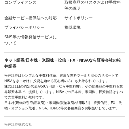
コンプライアンス
取扱商品のリスクおよび手数料
等の説明
金融サービス提供法への対応
サイトポリシー
プライバシーポリシー
推奨環境
SNS等の情報発信サービスに
ついて
ネット証券/日本株・米国株・投信・FX・NISAなら証券会社の松
井証券
松井証券はシンプルな手数料体系、豊富な無料ツールと安心のサポートで
NISAをきっかけに投資を始める初心者の方にも支持されています。
株式は1日の約定代金が50万円以下なら手数料0円、その他商品の手数料も業
界最安水準でご提供しています。NISAでの日本株、米国株、投資信託はすべ
て売買手数料が無料です。
日本株(現物取引/信用取引)・米国株(現物取引/信用取引)、投資信託、FX、先
物・オプション取引、NISA、iDeCo等の各種商品をお取扱いしています。
松井証券株式会社