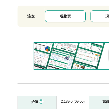
注文
現物買
現
2,189.0 (09:00)
始値
高