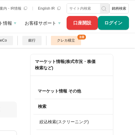
案内・IR情報
English IR
銘柄検索
口座開設
ログイン
ト情報
お客様サポート
DeCo
銀行
クレカ積立
マーケット情報(株式市況・株価
検索など)
マーケット情報 その他
検索
算
絞込検索(スクリーニング)