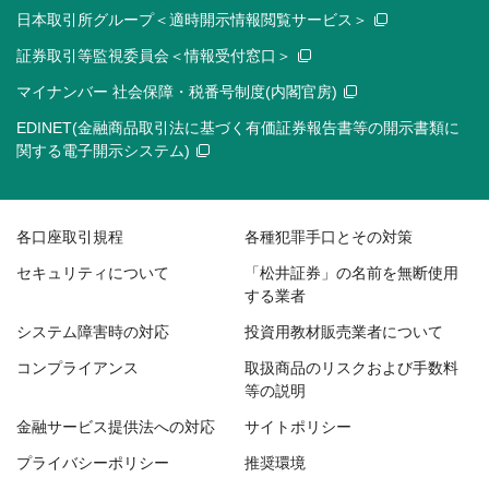
日本取引所グループ＜適時開示情報閲覧サービス＞
証券取引等監視委員会＜情報受付窓口＞
マイナンバー 社会保障・税番号制度(内閣官房)
EDINET(金融商品取引法に基づく有価証券報告書等の開示書類に
関する電子開示システム)
各口座取引規程
各種犯罪手口とその対策
セキュリティについて
「松井証券」の名前を無断使用
する業者
システム障害時の対応
投資用教材販売業者について
コンプライアンス
取扱商品のリスクおよび手数料
等の説明
金融サービス提供法への対応
サイトポリシー
プライバシーポリシー
推奨環境