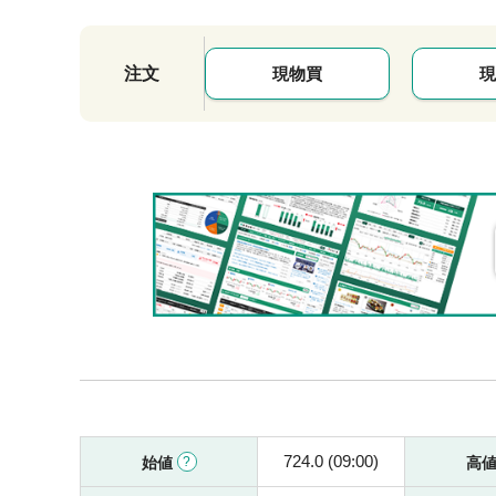
注文
現物買
現
724.0 (09:00)
始値
高