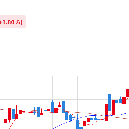
+
1.80％)