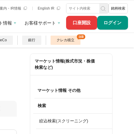
案内・IR情報
English IR
銘柄検索
口座開設
ログイン
ト情報
お客様サポート
DeCo
銀行
クレカ積立
マーケット情報(株式市況・株価
検索など)
マーケット情報 その他
検索
算
絞込検索(スクリーニング)