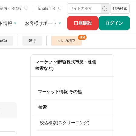
案内・IR情報
English IR
銘柄検索
口座開設
ログイン
ト情報
お客様サポート
DeCo
銀行
クレカ積立
マーケット情報(株式市況・株価
検索など)
マーケット情報 その他
検索
算
絞込検索(スクリーニング)