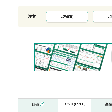
注文
現物買
現
375.0 (09:00)
始値
高