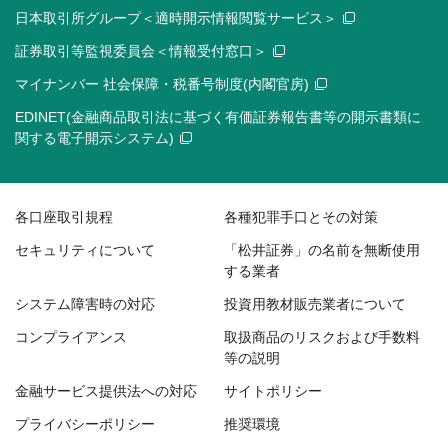
日本取引所グループ＜適時開示情報閲覧サービス＞
証券取引等監視委員会＜情報受付窓口＞
マイナンバー 社会保障・税番号制度(内閣官房)
EDINET(金融商品取引法に基づく有価証券報告書等の開示書類に
関する電子開示システム)
各口座取引規程
各種犯罪手口とその対策
セキュリティについて
「松井証券」の名前を無断使用
する業者
システム障害時の対応
投資用教材販売業者について
コンプライアンス
取扱商品のリスクおよび手数料
等の説明
金融サービス提供法への対応
サイトポリシー
プライバシーポリシー
推奨環境