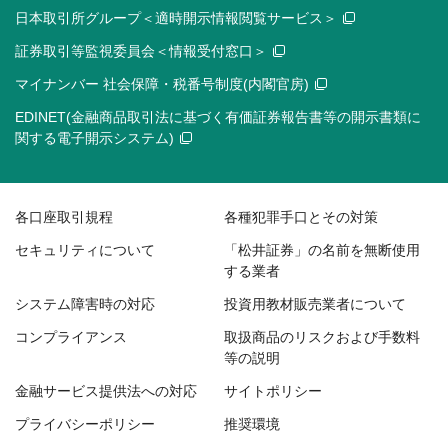
日本取引所グループ＜適時開示情報閲覧サービス＞
証券取引等監視委員会＜情報受付窓口＞
マイナンバー 社会保障・税番号制度(内閣官房)
EDINET(金融商品取引法に基づく有価証券報告書等の開示書類に
関する電子開示システム)
各口座取引規程
各種犯罪手口とその対策
セキュリティについて
「松井証券」の名前を無断使用
する業者
システム障害時の対応
投資用教材販売業者について
コンプライアンス
取扱商品のリスクおよび手数料
等の説明
金融サービス提供法への対応
サイトポリシー
プライバシーポリシー
推奨環境