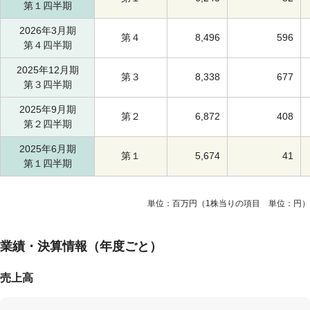
第１四半期
2026年3月期
第４
8,496
596
第４四半期
2025年12月期
第３
8,338
677
第３四半期
2025年9月期
第２
6,872
408
第２四半期
2025年6月期
第１
5,674
41
第１四半期
単位：百万円（1株当りの項目 単位：円）
業績・決算情報（年度ごと）
売上高