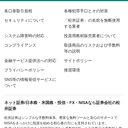
各口座取引規程
各種犯罪手口とその対策
セキュリティについて
「松井証券」の名前を無断使用
する業者
システム障害時の対応
投資用教材販売業者について
コンプライアンス
取扱商品のリスクおよび手数料
等の説明
金融サービス提供法への対応
サイトポリシー
プライバシーポリシー
推奨環境
SNS等の情報発信サービスに
ついて
ネット証券/日本株・米国株・投信・FX・NISAなら証券会社の松
井証券
松井証券はシンプルな手数料体系、豊富な無料ツールと安心のサポートで
NISAをきっかけに投資を始める初心者の方にも支持されています。