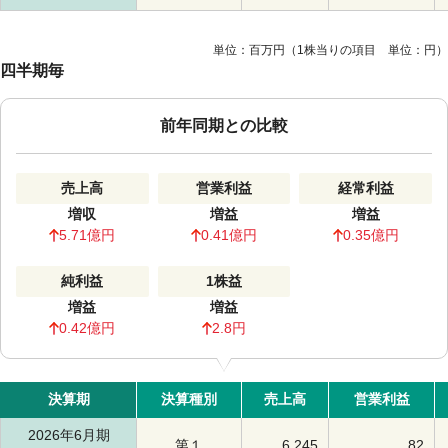
単位：百万円（1株当りの項目 単位：円）
四半期毎
前年同期との比較
売上高
営業利益
経常利益
増収
増益
増益
5.71億円
0.41億円
0.35億円
純利益
1株益
増益
増益
0.42億円
2.8円
決算期
決算種別
売上高
営業利益
2026年6月期
第１
6,245
82