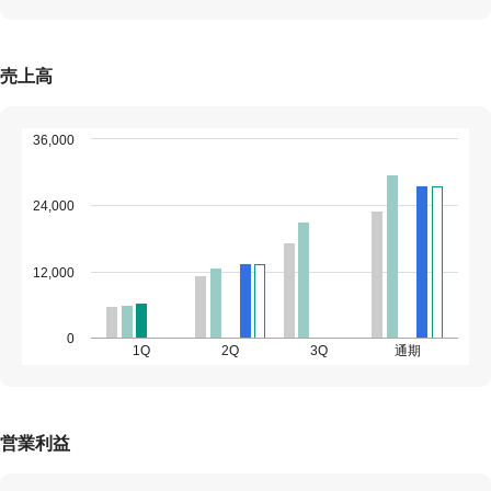
売上高
36,000
24,000
12,000
0
1Q
2Q
3Q
通期
営業利益