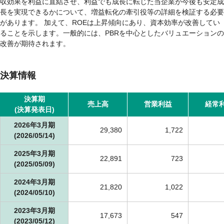
収効果を利益に直結させ、利益でも成長に転じた当企業が今後も安定成
長を実現できるかについて、増益転化の牽引役等の詳細を検証する必要
があります。 加えて、ROEは上昇傾向にあり、資本効率が改善してい
ることを示します。一般的には、PBRを中心としたバリュエーションの
改善が期待されます。
決算情報
決算期
売上高
営業利益
経常
(決算発表日)
2026年3月期
29,380
1,722
(2026/05/14)
2025年3月期
22,891
723
(2025/05/09)
2024年3月期
21,820
1,022
(2024/05/10)
2023年3月期
17,673
547
(2023/05/12)