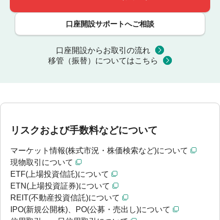
口座開設サポートへご相談
口座開設からお取引の流れ
移管（振替）についてはこちら
リスクおよび手数料などについて
マーケット情報(株式市況・株価検索など)について
現物取引について
ETF(上場投資信託)について
ETN(上場投資証券)について
REIT(不動産投資信託)について
IPO(新規公開株)、PO(公募・売出し)について