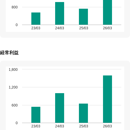
800
0
23/03
24/03
25/03
26/03
経常利益
1,800
1,200
600
0
23/03
24/03
25/03
26/03