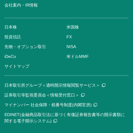
会社案内・IR情報
日本株
米国株
投資信託
FX
先物・オプション取引
NISA
iDeCo
米ドルMMF
サイトマップ
日本取引所グループ＜適時開示情報閲覧サービス＞
証券取引等監視委員会＜情報受付窓口＞
マイナンバー 社会保障・税番号制度(内閣官房)
EDINET(金融商品取引法に基づく有価証券報告書等の開示書類に
関する電子開示システム)