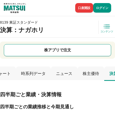
口座開設
ログイン
8139 東証スタンダード
決算：ナガホリ
コンテンツ
株アプリで注文
ャート
時系列データ
ニュース
株主優待
決
四半期ごと業績・決算情報
四半期ごとの業績推移と今期見通し