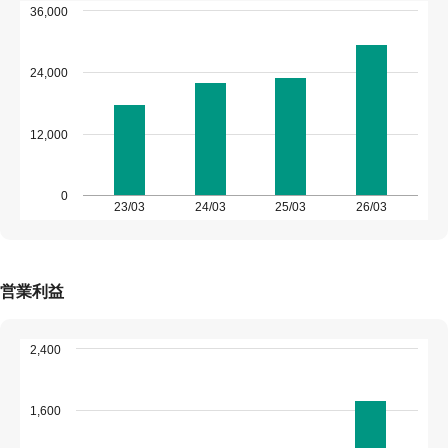
36,000
24,000
12,000
0
23/03
24/03
25/03
26/03
営業利益
2,400
1,600