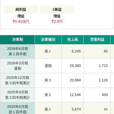
純利益
1株益
増益
増益
0.42億円
2.8円
決算期
決算種別
売上高
営業利益
2026年6月期
第１
6,245
82
第１四半期
2026年3月期
通期
29,380
1,722
通期
2025年12月期
第３
20,884
1,126
第３四半期累計
2025年9月期
第２
12,546
449
第２四半期累計
2025年6月期
第１
5,674
41
第１四半期