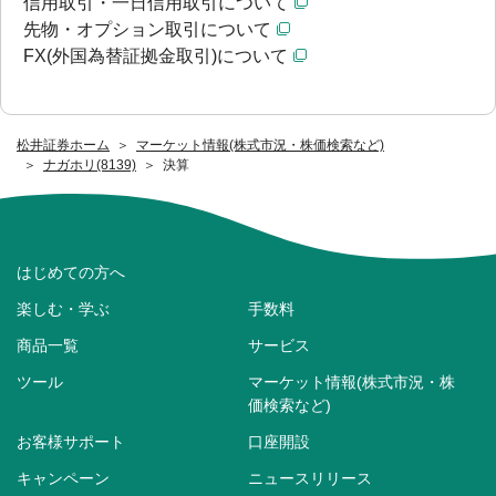
信用取引・一日信用取引について
先物・オプション取引について
FX(外国為替証拠金取引)について
松井証券ホーム
マーケット情報(株式市況・株価検索など)
ナガホリ(8139)
決算
はじめての方へ
楽しむ・学ぶ
手数料
商品一覧
サービス
ツール
マーケット情報(株式市況・株
価検索など)
お客様サポート
口座開設
キャンペーン
ニュースリリース