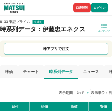
口座開設
ログイン
8133 東証プライム
売建可
時系列データ
：伊藤忠エネクス
コンテンツ
株アプリで注文
株価
チャート
時系列データ
ニュース
表示期間
表示単位：
日
3ヶ月
日付
始値
高値
安値