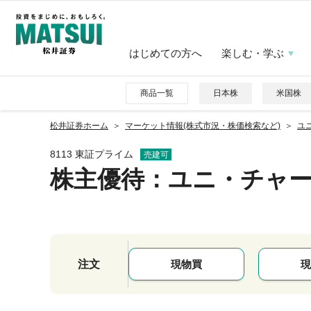
はじめての方へ
楽しむ・学ぶ
商品一覧
日本株
米国株
松井証券ホーム
マーケット情報(株式市況・株価検索など)
ユニ
8113 東証プライム
売建可
株主優待
：ユニ・チャ
注文
現物買
現