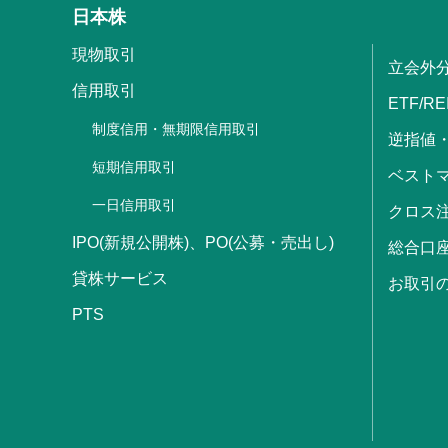
日本株
現物取引
立会外
信用取引
ETF/RE
制度信用・無期限信用取引
逆指値
短期信用取引
ベストマ
一日信用取引
クロス
IPO(新規公開株)、PO(公募・売出し)
総合口
貸株サービス
お取引
PTS