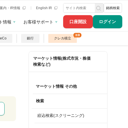
案内・IR情報
English IR
銘柄検索
口座開設
ログイン
ト情報
お客様サポート
DeCo
銀行
クレカ積立
マーケット情報(株式市況・株価
検索など)
マーケット情報 その他
検索
絞込検索(スクリーニング)