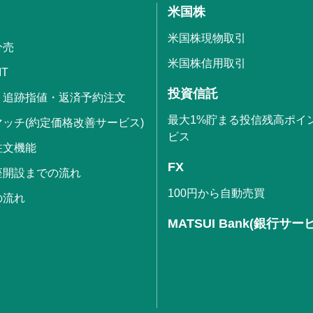
米国株
米国株現物取引
分売
米国株信用取引
IT
投資信託
・追跡指値・返済予約注文
最大1%貯まる投信残高ポイ
ッチ(約定価格改善サービス)
ビス
注文機能
FX
座開設までの流れ
100円から自動売買
の流れ
MATSUI Bank(銀行サー