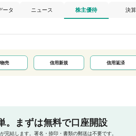
データ
ニュース
株主優待
決
物売
信用新規
信用返済
単。
まずは無料で口座開設
が完結します。
署名・捺印・書類の郵送は不要です。