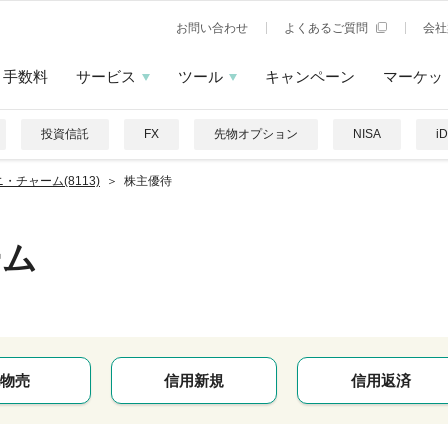
お問い合わせ
よくあるご質問
会社
手数料
サービス
ツール
キャンペーン
マーケッ
投資信託
FX
先物オプション
NISA
i
・チャーム(8113)
株主優待
ーム
物売
信用新規
信用返済