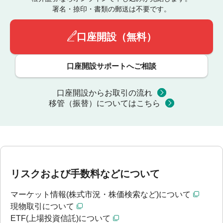
署名・捺印・書類の郵送は不要です。
口座開設（無料）
口座開設サポートへご相談
口座開設からお取引の流れ
移管（振替）についてはこちら
リスクおよび手数料などについて
マーケット情報(株式市況・株価検索など)について
現物取引について
ETF(上場投資信託)について