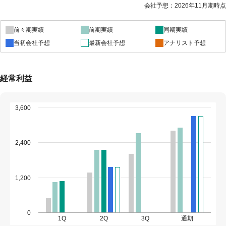
会社予想：2026年11月期時点
前々期実績
前期実績
同期実績
当初会社予想
最新会社予想
アナリスト予想
経常利益
3,600
2,400
1,200
0
1Q
2Q
3Q
通期