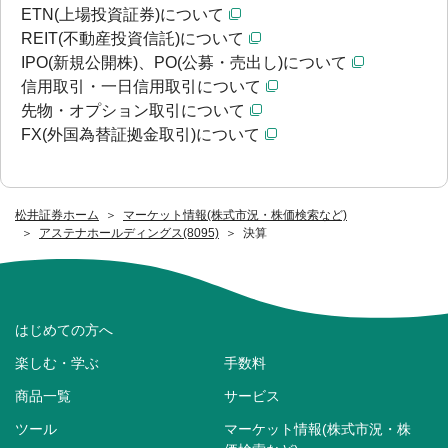
ETN(上場投資証券)について
REIT(不動産投資信託)について
IPO(新規公開株)、PO(公募・売出し)について
信用取引・一日信用取引について
先物・オプション取引について
FX(外国為替証拠金取引)について
松井証券ホーム
マーケット情報(株式市況・株価検索など)
アステナホールディングス(8095)
決算
はじめての方へ
楽しむ・学ぶ
手数料
商品一覧
サービス
ツール
マーケット情報(株式市況・株