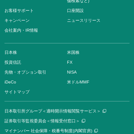
価検索など)
お客様サポート
口座開設
キャンペーン
ニュースリリース
会社案内・IR情報
日本株
米国株
投資信託
FX
先物・オプション取引
NISA
iDeCo
米ドルMMF
サイトマップ
日本取引所グループ＜適時開示情報閲覧サービス＞
証券取引等監視委員会＜情報受付窓口＞
マイナンバー 社会保障・税番号制度(内閣官房)