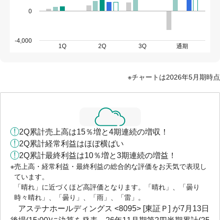
0
-4,000
1Q
2Q
3Q
通期
チャートは2026年5月期時点
2Q累計売上高は15％増と4期連続の増収！
2Q累計経常利益はほぼ横ばい
2Q累計最終利益は10％増と3期連続の増益！
売上高・経常利益・最終利益の総合的な評価をお天気で表現し
ています。
「晴れ」に近づくほど高評価となります。「晴れ」、「曇り
時々晴れ」、「曇り」、「雨」、「雷」。
アステナホールディングス <8095> [東証Ｐ] が7月13日