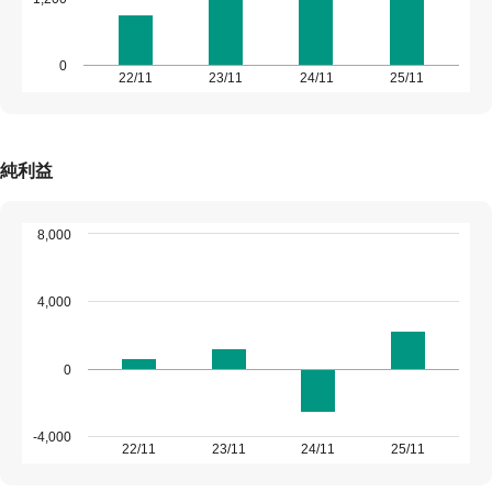
0
22/11
23/11
24/11
25/11
純利益
8,000
4,000
0
-4,000
22/11
23/11
24/11
25/11