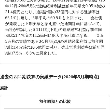
後場(15:00)に決算を発表。26年11月期第2四半期累計(25
年12月-26年5月)の連結経常利益は前年同期比0.05％減の
21.4億円となり、通期計画の33億円に対する進捗率は
65.1％に達し、5年平均の60.5％も上回った。 会社側
が発表した上期実績と据え置いた通期計画に基づいて、
当社が試算した6-11月期(下期)の連結経常利益は前年同
期比51.4％増の11.5億円に拡大する計算になる。 直近
3ヵ月の実績である3-5月期(2Q)の連結経常利益は前年同
期比3.4％減の10.6億円に減り、売上営業利益率は前年同
期の7.5％→6.3％に悪化した。
過去の四半期決算の実績データ(2026年5月期時点)
累計
前年同期との比較