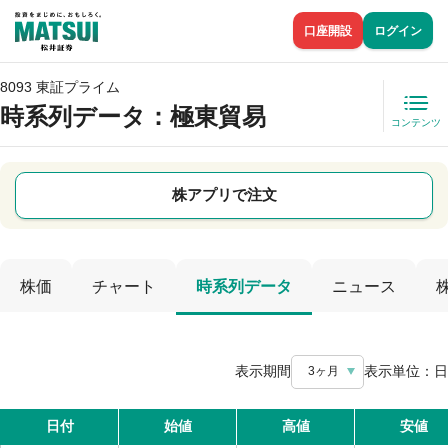
口座開設
ログイン
8093 東証プライム
時系列データ
：極東貿易
コンテンツ
株アプリで注文
株価
チャート
時系列データ
ニュース
表示期間
表示単位：
日
3ヶ月
日付
始値
高値
安値