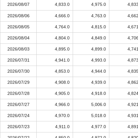
2026/08/07
4,833.0
4,975.0
4,83
2026/08/06
4,666.0
4,763.0
4,66
2026/08/05
4,764.0
4,815.0
4,67
2026/08/04
4,804.0
4,849.0
4,70
2026/08/03
4,895.0
4,899.0
4,74
2026/07/31
4,941.0
4,993.0
4,87
2026/07/30
4,853.0
4,944.0
4,83
2026/07/29
4,908.0
4,939.0
4,86
2026/07/28
4,905.0
4,918.0
4,82
2026/07/27
4,966.0
5,006.0
4,92
2026/07/24
4,970.0
5,018.0
4,93
2026/07/23
4,911.0
4,977.0
4,89
2026/07/22
4,850.0
4,972.0
4,82