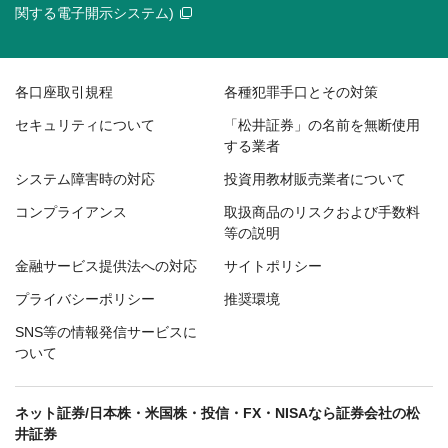
関する電子開示システム)
各口座取引規程
各種犯罪手口とその対策
セキュリティについて
「松井証券」の名前を無断使用
する業者
システム障害時の対応
投資用教材販売業者について
コンプライアンス
取扱商品のリスクおよび手数料
等の説明
金融サービス提供法への対応
サイトポリシー
プライバシーポリシー
推奨環境
SNS等の情報発信サービスに
ついて
ネット証券/日本株・米国株・投信・FX・NISAなら証券会社の松
井証券