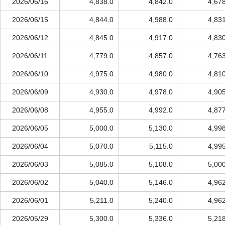
2026/06/16
4,838.0
4,842.0
4,67
2026/06/15
4,844.0
4,988.0
4,83
2026/06/12
4,845.0
4,917.0
4,83
2026/06/11
4,779.0
4,857.0
4,76
2026/06/10
4,975.0
4,980.0
4,81
2026/06/09
4,930.0
4,978.0
4,90
2026/06/08
4,955.0
4,992.0
4,87
2026/06/05
5,000.0
5,130.0
4,99
2026/06/04
5,070.0
5,115.0
4,99
2026/06/03
5,085.0
5,108.0
5,00
2026/06/02
5,040.0
5,146.0
4,96
2026/06/01
5,211.0
5,240.0
4,96
2026/05/29
5,300.0
5,336.0
5,21