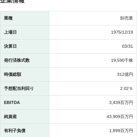
企業情報
業種
卸売業
上場日
1975/12/19
決算日
03/31
発行済株式数
19,590千株
時価総額
312億円
予想配当利回り
2.02％
EBITDA
3,439百万円
純資産
43,909百万円
有利子負債
1,899百万円