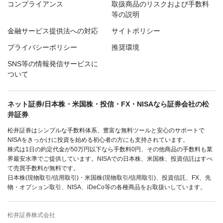
コンプライアンス
取扱商品のリスクおよび手数料
等の説明
金融サービス提供法への対応
サイトポリシー
プライバシーポリシー
推奨環境
SNS等の情報発信サービスに
ついて
ネット証券/日本株・米国株・投信・FX・NISAなら証券会社の松
井証券
松井証券はシンプルな手数料体系、豊富な無料ツールと安心のサポートで
NISAをきっかけに投資を始める初心者の方にも支持されています。
株式は1日の約定代金が50万円以下なら手数料0円、その他商品の手数料も業
界最安水準でご提供しています。NISAでの日本株、米国株、投資信託はすべ
て売買手数料が無料です。
日本株(現物取引/信用取引)・米国株(現物取引/信用取引)、投資信託、FX、先
物・オプション取引、NISA、iDeCo等の各種商品をお取扱いしています。
松井証券株式会社