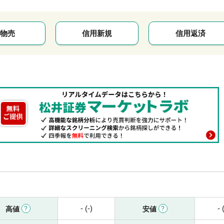
物売
信用新規
信用返済
- (-)
- 
高値
安値