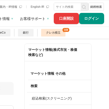
案内・IR情報
English IR
銘柄検索
口座開設
ログイン
ト情報
お客様サポート
DeCo
銀行
クレカ積立
マーケット情報(株式市況・株価
検索など)
マーケット情報 その他
検索
算
絞込検索(スクリーニング)