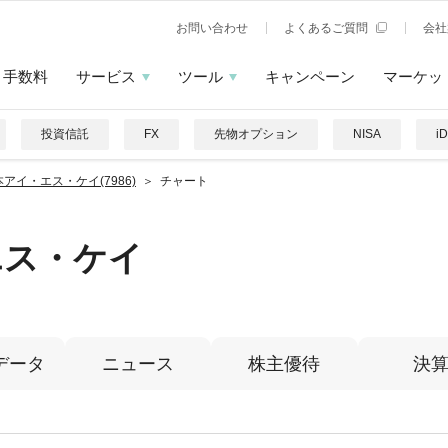
お問い合わせ
よくあるご質問
会社
手数料
サービス
ツール
キャンペーン
マーケッ
投資信託
FX
先物オプション
NISA
i
アイ・エス・ケイ(7986)
チャート
エス・ケイ
データ
ニュース
株主優待
決