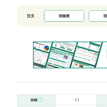
注文
現物買
現
- (-)
始値