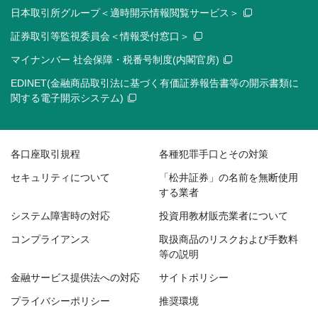
日本取引所グループ＜適時開示情報閲覧サービス＞
証券取引等監視委員会＜情報受付窓口＞
マイナンバー 社会保障・税番号制度(内閣官房)
EDINET(金融商品取引法に基づく有価証券報告書等の開示書類に
関する電子開示システム)
各口座取引規程
各種犯罪手口とその対策
セキュリティについて
「松井証券」の名前を無断使用
する業者
システム障害時の対応
投資用教材販売業者について
コンプライアンス
取扱商品のリスクおよび手数料
等の説明
金融サービス提供法への対応
サイトポリシー
プライバシーポリシー
推奨環境