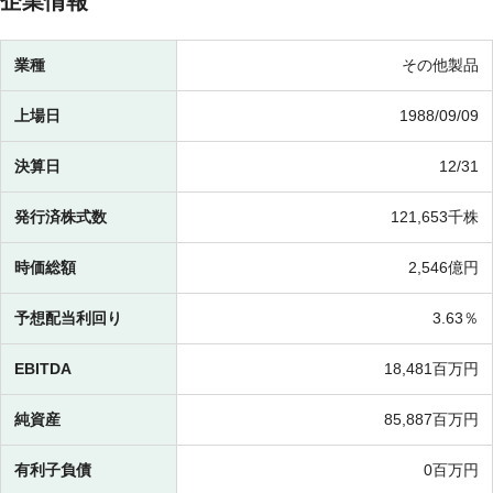
企業情報
業種
その他製品
上場日
1988/09/09
決算日
12/31
発行済株式数
121,653千株
時価総額
2,546億円
予想配当利回り
3.63％
EBITDA
18,481百万円
純資産
85,887百万円
有利子負債
0百万円