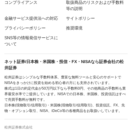
コンプライアンス
取扱商品のリスクおよび手数料
等の説明
金融サービス提供法への対応
サイトポリシー
プライバシーポリシー
推奨環境
SNS等の情報発信サービスに
ついて
ネット証券/日本株・米国株・投信・FX・NISAなら証券会社の松
井証券
松井証券はシンプルな手数料体系、豊富な無料ツールと安心のサポートで
NISAをきっかけに投資を始める初心者の方にも支持されています。
株式は1日の約定代金が50万円以下なら手数料0円、その他商品の手数料も業
界最安水準でご提供しています。NISAでの日本株、米国株、投資信託はすべ
て売買手数料が無料です。
日本株(現物取引/信用取引)・米国株(現物取引/信用取引)、投資信託、FX、先
物・オプション取引、NISA、iDeCo等の各種商品をお取扱いしています。
松井証券株式会社