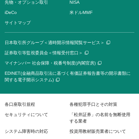
先物・オプション取引
NISA
iDeCo
米ドルMMF
サイトマップ
日本取引所グループ＜適時開示情報閲覧サービス＞
証券取引等監視委員会＜情報受付窓口＞
マイナンバー 社会保障・税番号制度(内閣官房)
EDINET(金融商品取引法に基づく有価証券報告書等の開示書類に
関する電子開示システム)
各口座取引規程
各種犯罪手口とその対策
セキュリティについて
「松井証券」の名前を無断使用
する業者
システム障害時の対応
投資用教材販売業者について