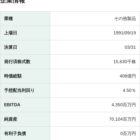
企業情報
業種
その他製品
上場日
1991/09/19
決算日
03/31
発行済株式数
15,630千株
時価総額
408億円
予想配当利回り
4.50％
EBITDA
4,350百万円
純資産
70,104百万円
有利子負債
0百万円