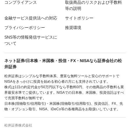
コンプライアンス
取扱商品のリスクおよび手数料
等の説明
金融サービス提供法への対応
サイトポリシー
プライバシーポリシー
推奨環境
SNS等の情報発信サービスに
ついて
ネット証券/日本株・米国株・投信・FX・NISAなら証券会社の松
井証券
松井証券はシンプルな手数料体系、豊富な無料ツールと安心のサポートで
NISAをきっかけに投資を始める初心者の方にも支持されています。
株式は1日の約定代金が50万円以下なら手数料0円、その他商品の手数料も業
界最安水準でご提供しています。NISAでの日本株、米国株、投資信託はすべ
て売買手数料が無料です。
日本株(現物取引/信用取引)・米国株(現物取引/信用取引)、投資信託、FX、先
物・オプション取引、NISA、iDeCo等の各種商品をお取扱いしています。
松井証券株式会社