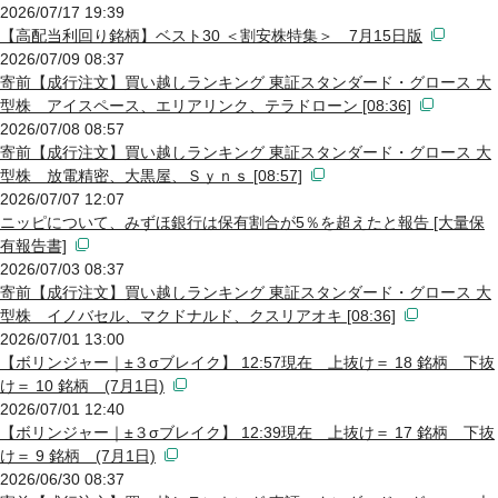
2026/07/17 19:39
【高配当利回り銘柄】ベスト30 ＜割安株特集＞ 7月15日版
2026/07/09 08:37
寄前【成行注文】買い越しランキング 東証スタンダード・グロース 大
型株 アイスペース、エリアリンク、テラドローン [08:36]
2026/07/08 08:57
寄前【成行注文】買い越しランキング 東証スタンダード・グロース 大
型株 放電精密、大黒屋、Ｓｙｎｓ [08:57]
2026/07/07 12:07
ニッピについて、みずほ銀行は保有割合が5％を超えたと報告 [大量保
有報告書]
2026/07/03 08:37
寄前【成行注文】買い越しランキング 東証スタンダード・グロース 大
型株 イノバセル、マクドナルド、クスリアオキ [08:36]
2026/07/01 13:00
【ボリンジャー｜±３σブレイク】 12:57現在 上抜け＝ 18 銘柄 下抜
け＝ 10 銘柄 (7月1日)
2026/07/01 12:40
【ボリンジャー｜±３σブレイク】 12:39現在 上抜け＝ 17 銘柄 下抜
け＝ 9 銘柄 (7月1日)
2026/06/30 08:37