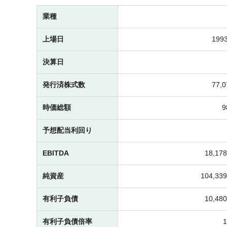
業種
上場日
1993
決算日
発行済株式数
77,
時価総額
予想配当利回り
EBITDA
18,1
純資産
104,3
有利子負債
10,4
有利子負債倍率