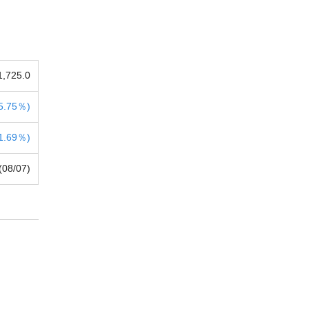
1,725.0
5.75％)
1.69％)
(08/07)