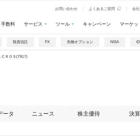
お問い合わせ
よくあるご質問
会社
手数料
サービス
ツール
キャンペーン
マーケッ
投資信託
FX
先物オプション
NISA
i
ＣＲＯＳ(7917)
データ
ニュース
株主優待
決