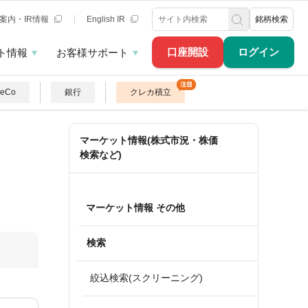
案内・IR情報
English IR
銘柄検索
口座開設
ログイン
ト情報
お客様サポート
DeCo
銀行
クレカ積立
マーケット情報(株式市況・株価
検索など)
マーケット情報 その他
検索
算
絞込検索(スクリーニング)