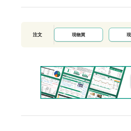
注文
現物買
現