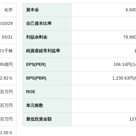
化学
資本金
6,6
/10/29
自己資本比率
03/31
利益余剰金
79,9
071千株
純資産経常利益率
985億円
EPS(PER)
106.14円(
1
2.82％
BPS(PBR)
1,230.63円(
78百万円
ROE
39百万円
単元株数
80百万円
最低投資金額
12
11.05％