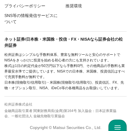
プライバシーポリシー
推奨環境
SNS等の情報発信サービスに
ついて
ネット証券/日本株・米国株・投信・FX・NISAなら証券会社の松
井証券
松井証券はシンプルな手数料体系、豊富な無料ツールと安心のサポートで
NISAをきっかけに投資を始める初心者の方にも支持されています。
株式は1日の約定代金が50万円以下なら手数料0円、その他商品の手数料も業
界最安水準でご提供しています。NISAでの日本株、米国株、投資信託はすべ
て売買手数料が無料です。
日本株(現物取引/信用取引)・米国株(現物取引/信用取引)、投資信託、FX、先
物・オプション取引、NISA、iDeCo等の各種商品をお取扱いしています。
松井証券株式会社
金融商品取引業者 関東財務局長(金商)第164号 加入協会：日本証券業協
会、一般社団法人 金融先物取引業協会
Copyright © Matsui Securities Co., Ltd.