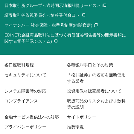
日本取引所グループ＜適時開示情報閲覧サービス＞
証券取引等監視委員会＜情報受付窓口＞
マイナンバー 社会保障・税番号制度(内閣官房)
EDINET(金融商品取引法に基づく有価証券報告書等の開示書類に
関する電子開示システム)
各口座取引規程
各種犯罪手口とその対策
セキュリティについて
「松井証券」の名前を無断使用
する業者
システム障害時の対応
投資用教材販売業者について
コンプライアンス
取扱商品のリスクおよび手数料
等の説明
金融サービス提供法への対応
サイトポリシー
プライバシーポリシー
推奨環境