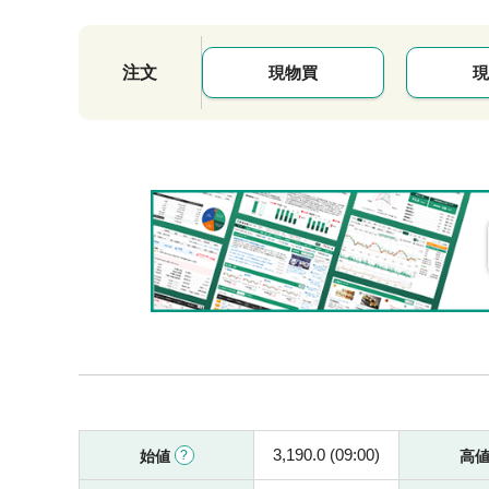
注文
現物買
現
3,190.0 (09:00)
始値
高