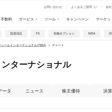
お問い合わせ
よくあるご質問
会社
手数料
サービス
ツール
キャンペーン
マーケッ
投資信託
FX
先物オプション
NISA
i
ジシールインターナショナル(7864)
チャート
インターナショナル
データ
ニュース
株主優待
決