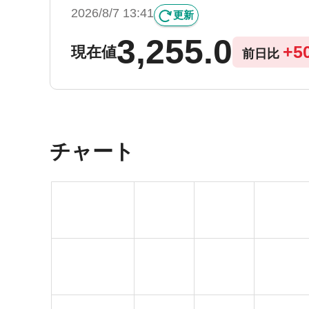
2026/8/7 13:41
更新
3,255.0
+
5
現在値
前日比
チャート