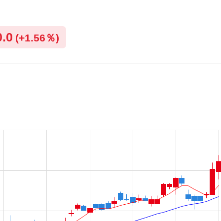
0.0
(
+
1.56％)