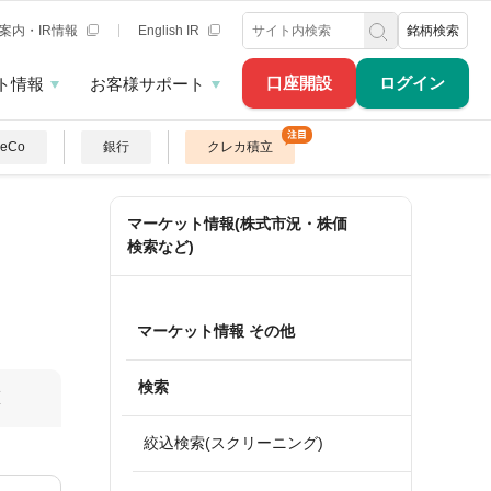
案内・IR情報
English IR
銘柄検索
口座開設
ログイン
ト情報
お客様サポート
DeCo
銀行
クレカ積立
マーケット情報(株式市況・株価
検索など)
マーケット情報 その他
検索
算
絞込検索(スクリーニング)