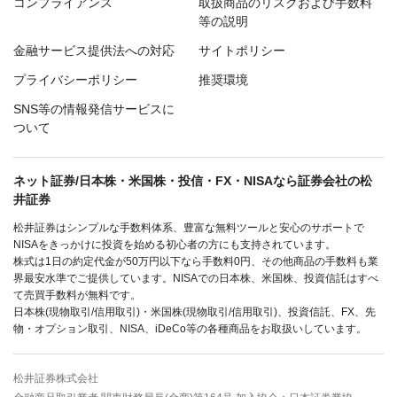
コンプライアンス
取扱商品のリスクおよび手数料
等の説明
金融サービス提供法への対応
サイトポリシー
プライバシーポリシー
推奨環境
SNS等の情報発信サービスに
ついて
ネット証券/日本株・米国株・投信・FX・NISAなら証券会社の松
井証券
松井証券はシンプルな手数料体系、豊富な無料ツールと安心のサポートで
NISAをきっかけに投資を始める初心者の方にも支持されています。
株式は1日の約定代金が50万円以下なら手数料0円、その他商品の手数料も業
界最安水準でご提供しています。NISAでの日本株、米国株、投資信託はすべ
て売買手数料が無料です。
日本株(現物取引/信用取引)・米国株(現物取引/信用取引)、投資信託、FX、先
物・オプション取引、NISA、iDeCo等の各種商品をお取扱いしています。
松井証券株式会社