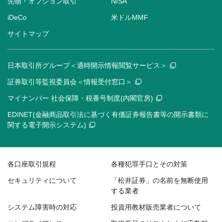
先物・オプション取引
NISA
iDeCo
米ドルMMF
サイトマップ
日本取引所グループ＜適時開示情報閲覧サービス＞
証券取引等監視委員会＜情報受付窓口＞
マイナンバー 社会保障・税番号制度(内閣官房)
EDINET(金融商品取引法に基づく有価証券報告書等の開示書類に
関する電子開示システム)
各口座取引規程
各種犯罪手口とその対策
セキュリティについて
「松井証券」の名前を無断使用
する業者
システム障害時の対応
投資用教材販売業者について