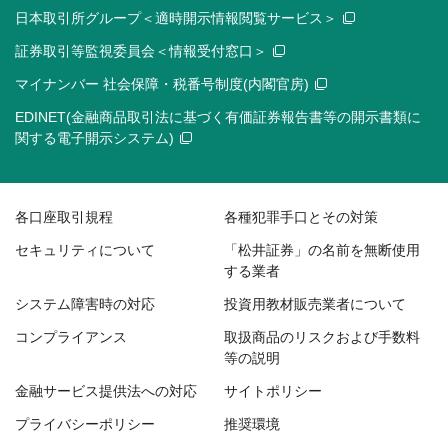
日本取引所グループ＜適時開示情報閲覧サービス＞
証券取引等監視委員会＜情報受付窓口＞
マイナンバー 社会保障・税番号制度(内閣官房)
EDINET(金融商品取引法に基づく有価証券報告書等の開示書類に
関する電子開示システム)
各口座取引規程
各種犯罪手口とその対策
セキュリティについて
「松井証券」の名前を無断使用
する業者
システム障害時の対応
投資用教材販売業者について
コンプライアンス
取扱商品のリスクおよび手数料
等の説明
金融サービス提供法への対応
サイトポリシー
プライバシーポリシー
推奨環境